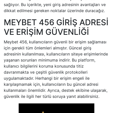
sağlıyor. Bu içerikte, yeni giriş adresinin avantajları ve
dikkat edilmesi gereken noktalar üzerinde duracağız.
MEYBET 456 GİRİŞ ADRESİ
VE ERİŞİM GÜVENLİĞİ
Meybet 456, kullanıcıların güvenli bir erişim sağlaması
için gerekli tüm önlemleri almıştır. Güncel giriş
adresinin kullanılması, kullanıcıların siteye erişimlerinde
yaşanan sorunları minimuma indirir. Bu platform,
kullanıcı bilgilerini koruma konusunda titiz
davranmakta ve çeşitli güvenlik protokolleri
uygulamaktadır. Herhangi bir erişim engeli ile
karşılaşmamak için, kullanıcıların bu güncel adresi
kullanmaları önemlidir. Ayrıca, destek ekibine ulaşarak,
güvenlik ile ilgili her türlü soruya yanıt alabilirsiniz.