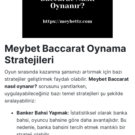
Meybet Baccarat Oynama
Stratejileri
Oyun sırasında kazanma şansınızı artırmak için bazı
stratejiler geliştirmek faydalı olabilir.
Meybet Baccarat
nasıl oynanır?
sorusunu yanıtlarken,
uygulayabileceğiniz bazı temel stratejileri şu şekilde
sıralayabiliriz:
Banker Bahsi Yapmak:
İstatistiksel olarak banka
bahsi, oyuncu bahsine göre daha avantajlıdır. Bu
nedenle, banka bahsini tercih etmek mantıklı bir
strateji olabilir.