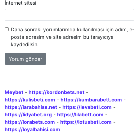
İnternet sitesi
Daha sonraki yorumlarımda kullanılması için adım, e-
posta adresim ve site adresim bu tarayıcıya
kaydedilsin.
Meybet
-
https://kordonbets.net
-
https://kulisbeti.com
-
https://kumbarabett.com
-
https://larabahiss.net
-
https://levabeti.com
-
https://lidyabet.org
-
https://lilabett.com
-
https://lorabets.com
-
https://lotusbeti.com
-
https://loyalbahisi.com