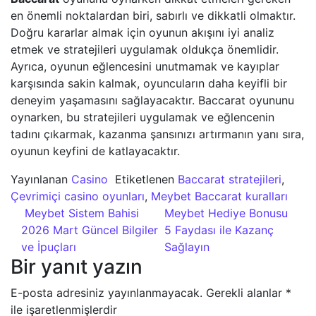
en önemli noktalardan biri, sabırlı ve dikkatli olmaktır.
Doğru kararlar almak için oyunun akışını iyi analiz
etmek ve stratejileri uygulamak oldukça önemlidir.
Ayrıca, oyunun eğlencesini unutmamak ve kayıplar
karşısında sakin kalmak, oyuncuların daha keyifli bir
deneyim yaşamasını sağlayacaktır. Baccarat oyununu
oynarken, bu stratejileri uygulamak ve eğlencenin
tadını çıkarmak, kazanma şansınızı artırmanın yanı sıra,
oyunun keyfini de katlayacaktır.
Yayınlanan
Casino
Etiketlenen
Baccarat stratejileri
,
Çevrimiçi casino oyunları
,
Meybet Baccarat kuralları
Yazı dolaşımı
Meybet Sistem Bahisi
Meybet Hediye Bonusu
2026 Mart Güncel Bilgiler
5 Faydası ile Kazanç
ve İpuçları
Sağlayın
Bir yanıt yazın
E-posta adresiniz yayınlanmayacak.
Gerekli alanlar
*
ile işaretlenmişlerdir