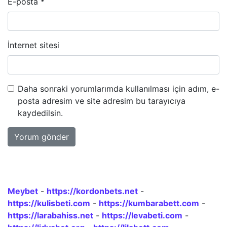
E-posta
*
İnternet sitesi
Daha sonraki yorumlarımda kullanılması için adım, e-
posta adresim ve site adresim bu tarayıcıya
kaydedilsin.
Meybet
-
https://kordonbets.net
-
https://kulisbeti.com
-
https://kumbarabett.com
-
https://larabahiss.net
-
https://levabeti.com
-