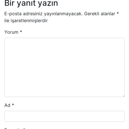
Bir yanıt yazın
E-posta adresiniz yayınlanmayacak.
Gerekli alanlar
*
ile işaretlenmişlerdir
Yorum
*
Ad
*