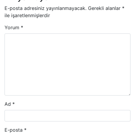
E-posta adresiniz yayınlanmayacak.
Gerekli alanlar
*
ile işaretlenmişlerdir
Yorum
*
Ad
*
E-posta
*