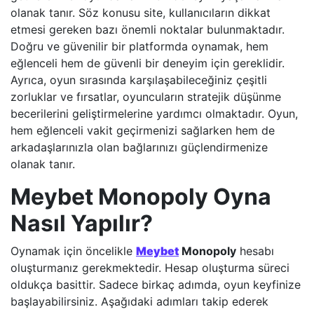
olanak tanır. Söz konusu site, kullanıcıların dikkat
etmesi gereken bazı önemli noktalar bulunmaktadır.
Doğru ve güvenilir bir platformda oynamak, hem
eğlenceli hem de güvenli bir deneyim için gereklidir.
Ayrıca, oyun sırasında karşılaşabileceğiniz çeşitli
zorluklar ve fırsatlar, oyuncuların stratejik düşünme
becerilerini geliştirmelerine yardımcı olmaktadır. Oyun,
hem eğlenceli vakit geçirmenizi sağlarken hem de
arkadaşlarınızla olan bağlarınızı güçlendirmenize
olanak tanır.
Meybet Monopoly Oyna
Nasıl Yapılır?
Oynamak için öncelikle
Meybet
Monopoly
hesabı
oluşturmanız gerekmektedir. Hesap oluşturma süreci
oldukça basittir. Sadece birkaç adımda, oyun keyfinize
başlayabilirsiniz. Aşağıdaki adımları takip ederek