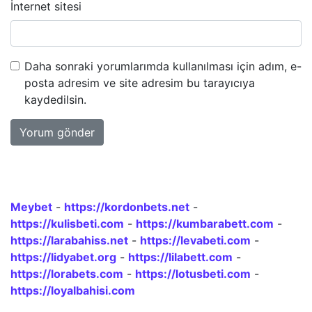
İnternet sitesi
Daha sonraki yorumlarımda kullanılması için adım, e-
posta adresim ve site adresim bu tarayıcıya
kaydedilsin.
Meybet
-
https://kordonbets.net
-
https://kulisbeti.com
-
https://kumbarabett.com
-
https://larabahiss.net
-
https://levabeti.com
-
https://lidyabet.org
-
https://lilabett.com
-
https://lorabets.com
-
https://lotusbeti.com
-
https://loyalbahisi.com