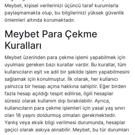
Meybet, kişisel verilerinizi üçüncü taraf kurumlarla
paylaşmamakta olup, bu bilgilerinizi yüksek güvenlik
önlemleri altında korumaktadır.
Meybet Para Çekme
Kuralları
Meybet üzerinden para çekme işlemi yapabilmek için
uyulması gereken bazı kurallar vardır. Bu kurallar, tüm
kullanıcıların eşit ve adil bir şekilde işlem yapabilmesini
sağlamak için konulmuştur. İlk olarak, her kullanıcı
yalnızca bir hesap açma hakkına sahiptir. Eğer birden
fazla hesap açıldığı tespit edilirse, ilgili hesaplar
süresiz olarak kullanım dışı bırakılabilir. Ayrıca,
kullanıcıların para çekme işlemleri için yasal yaş sınırı
olan 18 yaşını doldurmuş olmaları gerekmektedir.
Yanlış veya eksik bilgi verilmesi durumunda, hesaplar
geçici olarak askıya alınabilir. Meybet, bu tür durumları