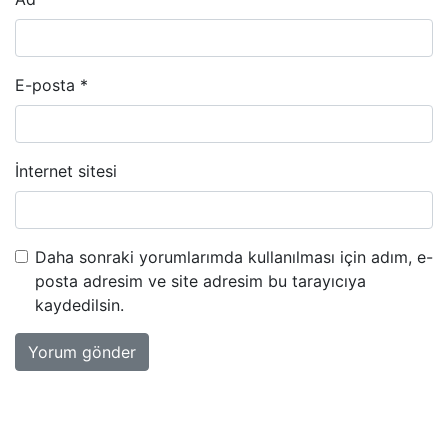
E-posta
*
İnternet sitesi
Daha sonraki yorumlarımda kullanılması için adım, e-
posta adresim ve site adresim bu tarayıcıya
kaydedilsin.