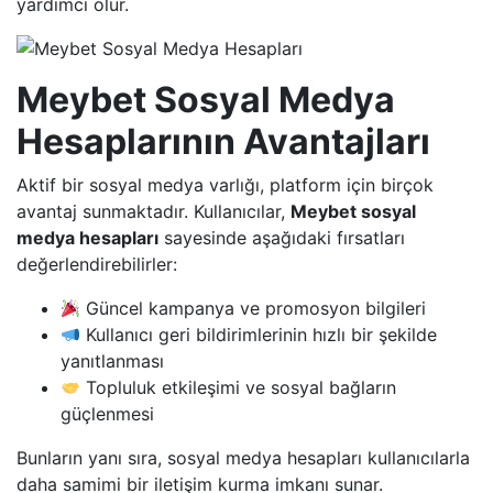
yardımcı olur.
Meybet Sosyal Medya
Hesaplarının Avantajları
Aktif bir sosyal medya varlığı, platform için birçok
avantaj sunmaktadır. Kullanıcılar,
Meybet sosyal
medya hesapları
sayesinde aşağıdaki fırsatları
değerlendirebilirler:
Güncel kampanya ve promosyon bilgileri
Kullanıcı geri bildirimlerinin hızlı bir şekilde
yanıtlanması
Topluluk etkileşimi ve sosyal bağların
güçlenmesi
Bunların yanı sıra, sosyal medya hesapları kullanıcılarla
daha samimi bir iletişim kurma imkanı sunar.