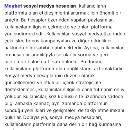
Meybet
sosyal medya hesapları
, kullanıcıların
platformla olan etkileşimlerini artırmak için önemli bir
araçtır. Bu hesaplar üzerinden yapılan paylaşımlar,
kullanıcıların ilgisini çekmekte ve onları platforma
yönlendirmektedir. Kullanıcılar, sosyal medya üzerinden
çekilişler, bonus kampanyaları ve diğer etkinlikler
hakkında bilgi sahibi olabilmektedir. Ayrıca, kullanıcılar
bu hesaplar aracılığıyla sorularını sorma ve geri
bildirimde bulunma fırsatı bulurlar. Bu durum,
kullanıcıların platforma olan bağlılıklarını artırmaktadır.
Sosyal medya hesaplarının düzenli olarak
güncellenmesi ve etkili bir içerik stratejisi ile
desteklenmesi, kullanıcıların ilgisini canlı tutmanın en iyi
yoludur. Kullanıcılar, söz konusu site üzerinden sadece
bilgi almakla kalmaz, aynı zamanda platformun
sunduğu yenilikleri ve gelişmeleri de takip etme imkanı
bulurlar. Dolayısıyla, sosyal medya hesapları,
kullanıcıların platformla daha derin bir bağ kurmasına