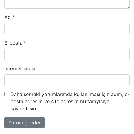
Ad
*
E-posta
*
İnternet sitesi
Daha sonraki yorumlarımda kullanılması için adım, e-
posta adresim ve site adresim bu tarayıcıya
kaydedilsin.