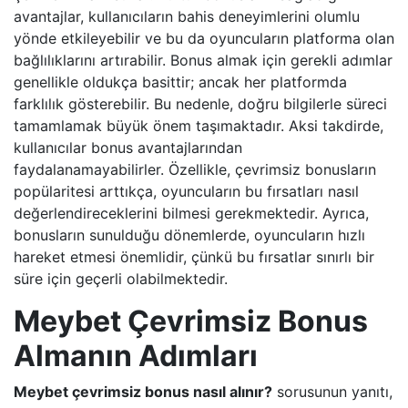
avantajlar, kullanıcıların bahis deneyimlerini olumlu
yönde etkileyebilir ve bu da oyuncuların platforma olan
bağlılıklarını artırabilir. Bonus almak için gerekli adımlar
genellikle oldukça basittir; ancak her platformda
farklılık gösterebilir. Bu nedenle, doğru bilgilerle süreci
tamamlamak büyük önem taşımaktadır. Aksi takdirde,
kullanıcılar bonus avantajlarından
faydalanamayabilirler. Özellikle, çevrimsiz bonusların
popülaritesi arttıkça, oyuncuların bu fırsatları nasıl
değerlendireceklerini bilmesi gerekmektedir. Ayrıca,
bonusların sunulduğu dönemlerde, oyuncuların hızlı
hareket etmesi önemlidir, çünkü bu fırsatlar sınırlı bir
süre için geçerli olabilmektedir.
Meybet Çevrimsiz Bonus
Almanın Adımları
Meybet çevrimsiz bonus nasıl alınır?
sorusunun yanıtı,