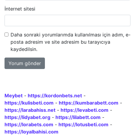
İnternet sitesi
Daha sonraki yorumlarımda kullanılması için adım, e-
posta adresim ve site adresim bu tarayıcıya
kaydedilsin.
Meybet
-
https://kordonbets.net
-
https://kulisbeti.com
-
https://kumbarabett.com
-
https://larabahiss.net
-
https://levabeti.com
-
https://lidyabet.org
-
https://lilabett.com
-
https://lorabets.com
-
https://lotusbeti.com
-
https://loyalbahisi.com