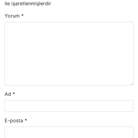
ile işaretlenmişlerdir
Yorum
*
Ad
*
E-posta
*