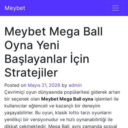
İçeriğe geç
Meybet
Ana gezinti
Meybet Mega Ball
Oyna Yeni
Başlayanlar İçin
Stratejiler
Posted on
Mayıs 21, 2026
by
admin
Çevrimiçi oyun dünyasında popülaritesi giderek artan
bir seçenek olan
Meybet Mega Ball oyna
işlemleri ile
kullanıcılar eğlenceli ve kazançlı bir deneyim
yaşayabilirler. Bu oyun, klasik lotto tarzı oyunların
yenilikçi bir versiyonudur ve hızlı oynanabilirliği ile
dikkat çekmektedir. Mega Ball, aynı zamanda sosyal