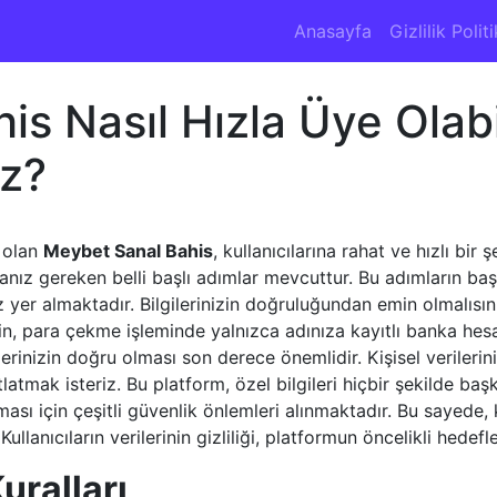
Anasayfa
Gizlilik Polit
s Nasıl Hızla Üye Olabi
iz?
i olan
Meybet Sanal Bahis
, kullanıcılarına rahat ve hızlı bir
nız gereken belli başlı adımlar mevcuttur. Bu adımların başı
z yer almaktadır. Bilgilerinizin doğruluğundan emin olmalısın
neğin, para çekme işleminde yalnızca adınıza kayıtlı banka hes
erinizin doğru olması son derece önemlidir. Kişisel verilerin
latmak isteriz. Bu platform, özel bilgileri hiçbir şekilde b
nması için çeşitli güvenlik önlemleri alınmaktadır. Bu sayede, ku
lanıcıların verilerinin gizliliği, platformun öncelikli hedefl
uralları