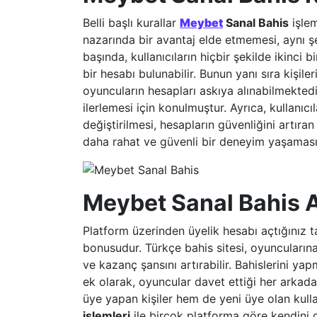
Belli başlı kurallar
Meybet
Sanal Bahis
işlem
nazarında bir avantaj elde etmemesi, aynı şe
başında, kullanıcıların hiçbir şekilde ikinci
bir hesabı bulunabilir. Bunun yanı sıra kişil
oyuncuların hesapları askıya alınabilmektedir
ilerlemesi için konulmuştur. Ayrıca, kullanıcı
değiştirilmesi, hesapların güvenliğini artıra
daha rahat ve güvenli bir deneyim yaşaması
Meybet Sanal Bahis A
Platform üzerinden üyelik hesabı açtığınız t
bonusudur. Türkçe bahis sitesi, oyuncuların
ve kazanç şansını artırabilir. Bahislerini y
ek olarak, oyuncular davet ettiği her arkada
üye yapan kişiler hem de yeni üye olan kullan
işlemleri
ile birçok platforma göre kendini 