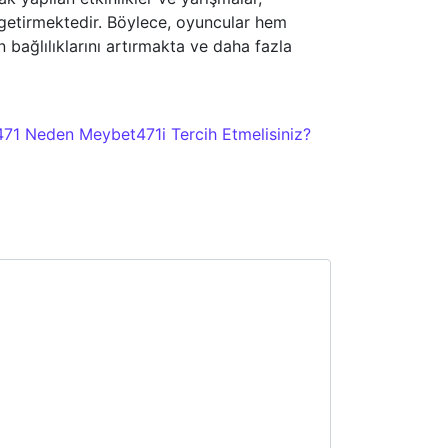
 getirmektedir. Böylece, oyuncular hem
n bağlılıklarını artırmakta ve daha fazla
71 Neden Meybet471i Tercih Etmelisiniz?