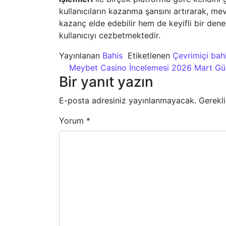
kullanıcıların kazanma şansını artırarak, m
kazanç elde edebilir hem de keyifli bir deney
kullanıcıyı cezbetmektedir.
Yayınlanan
Bahis
Etiketlenen
Çevrimiçi bah
Yazı dolaşımı
Meybet Casino İncelemesi 2026 Mart Günc
Bir yanıt yazın
E-posta adresiniz yayınlanmayacak.
Gerekli
Yorum
*