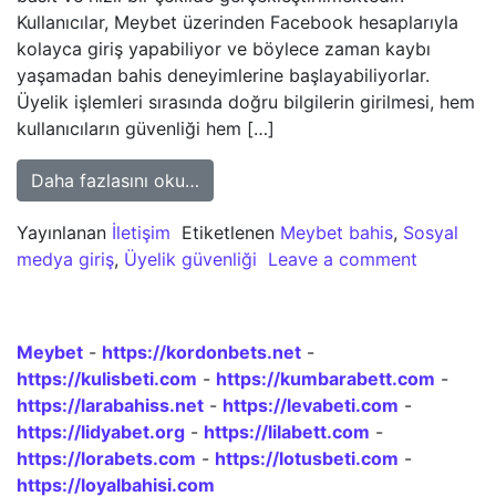
Kullanıcılar, Meybet üzerinden Facebook hesaplarıyla
kolayca giriş yapabiliyor ve böylece zaman kaybı
yaşamadan bahis deneyimlerine başlayabiliyorlar.
Üyelik işlemleri sırasında doğru bilgilerin girilmesi, hem
kullanıcıların güvenliği hem […]
from Meybet Facebook 2026 Yılı İtiba
Daha fazlasını oku…
Yayınlanan
İletişim
Etiketlenen
Meybet bahis
,
Sosyal
on Meybet
medya giriş
,
Üyelik güvenliği
Leave a comment
Meybet
-
https://kordonbets.net
-
https://kulisbeti.com
-
https://kumbarabett.com
-
https://larabahiss.net
-
https://levabeti.com
-
https://lidyabet.org
-
https://lilabett.com
-
https://lorabets.com
-
https://lotusbeti.com
-
https://loyalbahisi.com