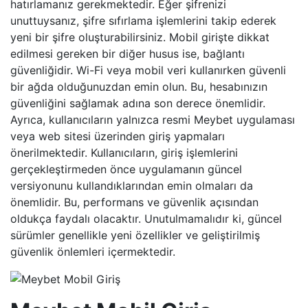
hatırlamanız gerekmektedir. Eğer şifrenizi
unuttuysanız, şifre sıfırlama işlemlerini takip ederek
yeni bir şifre oluşturabilirsiniz. Mobil girişte dikkat
edilmesi gereken bir diğer husus ise, bağlantı
güvenliğidir. Wi-Fi veya mobil veri kullanırken güvenli
bir ağda olduğunuzdan emin olun. Bu, hesabınızın
güvenliğini sağlamak adına son derece önemlidir.
Ayrıca, kullanıcıların yalnızca resmi Meybet uygulaması
veya web sitesi üzerinden giriş yapmaları
önerilmektedir. Kullanıcıların, giriş işlemlerini
gerçekleştirmeden önce uygulamanın güncel
versiyonunu kullandıklarından emin olmaları da
önemlidir. Bu, performans ve güvenlik açısından
oldukça faydalı olacaktır. Unutulmamalıdır ki, güncel
sürümler genellikle yeni özellikler ve geliştirilmiş
güvenlik önlemleri içermektedir.