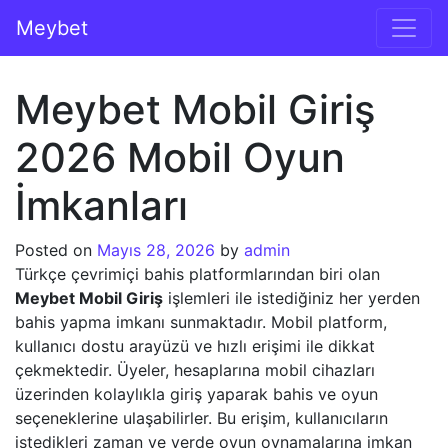
İçeriğe geç
Meybet
Ana gezinti
Meybet Mobil Giriş
2026 Mobil Oyun
İmkanları
Posted on
Mayıs 28, 2026
by
admin
Türkçe çevrimiçi bahis platformlarından biri olan
Meybet Mobil Giriş
işlemleri ile istediğiniz her yerden
bahis yapma imkanı sunmaktadır. Mobil platform,
kullanıcı dostu arayüzü ve hızlı erişimi ile dikkat
çekmektedir. Üyeler, hesaplarına mobil cihazları
üzerinden kolaylıkla giriş yaparak bahis ve oyun
seçeneklerine ulaşabilirler. Bu erişim, kullanıcıların
istedikleri zaman ve yerde oyun oynamalarına imkan