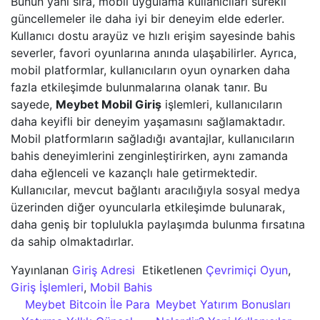
Bunun yanı sıra, mobil uygulama kullanıcıları sürekli
güncellemeler ile daha iyi bir deneyim elde ederler.
Kullanıcı dostu arayüz ve hızlı erişim sayesinde bahis
severler, favori oyunlarına anında ulaşabilirler. Ayrıca,
mobil platformlar, kullanıcıların oyun oynarken daha
fazla etkileşimde bulunmalarına olanak tanır. Bu
sayede,
Meybet Mobil Giriş
işlemleri, kullanıcıların
daha keyifli bir deneyim yaşamasını sağlamaktadır.
Mobil platformların sağladığı avantajlar, kullanıcıların
bahis deneyimlerini zenginleştirirken, aynı zamanda
daha eğlenceli ve kazançlı hale getirmektedir.
Kullanıcılar, mevcut bağlantı aracılığıyla sosyal medya
üzerinden diğer oyuncularla etkileşimde bulunarak,
daha geniş bir toplulukla paylaşımda bulunma fırsatına
da sahip olmaktadırlar.
Yayınlanan
Giriş Adresi
Etiketlenen
Çevrimiçi Oyun
,
Giriş İşlemleri
,
Mobil Bahis
Yazı dolaşımı
Meybet Bitcoin İle Para
Meybet Yatırım Bonusları