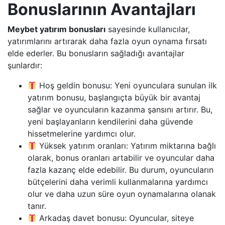
Bonuslarının Avantajları
Meybet yatırım bonusları
sayesinde kullanıcılar,
yatırımlarını artırarak daha fazla oyun oynama fırsatı
elde ederler. Bu bonusların sağladığı avantajlar
şunlardır:
Hoş geldin bonusu: Yeni oyunculara sunulan ilk
yatırım bonusu, başlangıçta büyük bir avantaj
sağlar ve oyuncuların kazanma şansını artırır. Bu,
yeni başlayanların kendilerini daha güvende
hissetmelerine yardımcı olur.
Yüksek yatırım oranları: Yatırım miktarına bağlı
olarak, bonus oranları artabilir ve oyuncular daha
fazla kazanç elde edebilir. Bu durum, oyuncuların
bütçelerini daha verimli kullanmalarına yardımcı
olur ve daha uzun süre oyun oynamalarına olanak
tanır.
Arkadaş davet bonusu: Oyuncular, siteye