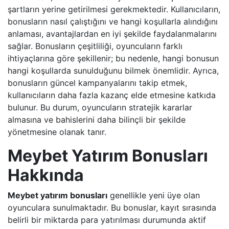
şartların yerine getirilmesi gerekmektedir. Kullanıcıların,
bonusların nasıl çalıştığını ve hangi koşullarla alındığını
anlaması, avantajlardan en iyi şekilde faydalanmalarını
sağlar. Bonusların çeşitliliği, oyuncuların farklı
ihtiyaçlarına göre şekillenir; bu nedenle, hangi bonusun
hangi koşullarda sunulduğunu bilmek önemlidir. Ayrıca,
bonusların güncel kampanyalarını takip etmek,
kullanıcıların daha fazla kazanç elde etmesine katkıda
bulunur. Bu durum, oyuncuların stratejik kararlar
almasına ve bahislerini daha bilinçli bir şekilde
yönetmesine olanak tanır.
Meybet Yatırım Bonusları
Hakkında
Meybet yatırım bonusları
genellikle yeni üye olan
oyunculara sunulmaktadır. Bu bonuslar, kayıt sırasında
belirli bir miktarda para yatırılması durumunda aktif